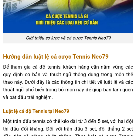
Giới thiệu sơ lược về cá cược Tennis Neo79
Hướng dẫn luật lệ cá cược Tennis Neo79
Để tham gia cá độ tennis, khách hàng cần nắm vững các
quy định cơ bản và thuật ngữ thông dụng trong môn thể
thao này. Dưới đây là các thông tin chi tiết về luật lệ và các
thuật ngữ phổ biến trong bộ môn này để giúp bạn làm quen
và bắt đầu trải nghiệm.
Luật lệ cá độ Tennis tại Neo79
Một trận đấu tennis có thể kéo dài từ 3 đến 5 set, với hai đội
thi đấu đối kháng. Đối với trận đấu 3 set, đội thắng 2 set