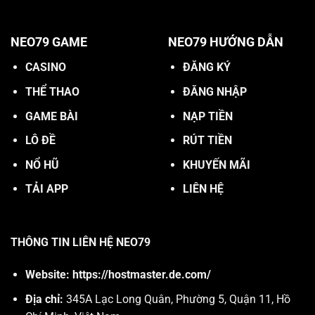
NEO79 GAME
NEO79 HƯỚNG DẪN
CASINO
ĐĂNG KÝ
THỂ THAO
ĐĂNG NHẬP
GAME BÀI
NẠP TIỀN
LÔ ĐỀ
RÚT TIỀN
NỔ HŨ
KHUYẾN MÃI
TẢI APP
LIÊN HỆ
THÔNG TIN LIÊN HỆ NEO79
Website:
https://hostmaster.de.com/
Địa chỉ:
345A Lạc Long Quân, Phường 5, Quận 11, Hồ