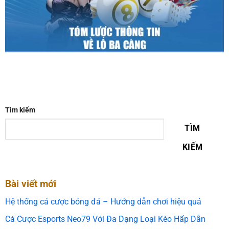
Lô Ba Càng Neo79 – Những Cách Bắt Số Chuẩn Xác Từ Cao Thủ
Tìm kiếm
TÌM
KIẾM
Bài viết mới
Hệ thống cá cược bóng đá – Hướng dẫn chơi hiệu quả
Cá Cược Esports Neo79 Với Đa Dạng Loại Kèo Hấp Dẫn