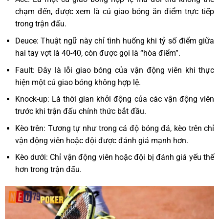
chạm đến, được xem là cú giao bóng ăn điểm trực tiếp
trong trận đấu.
Deuce: Thuật ngữ này chỉ tình huống khi tỷ số điểm giữa
hai tay vợt là 40-40, còn được gọi là “hòa điểm”.
Fault: Đây là lỗi giao bóng của vận động viên khi thực
hiện một cú giao bóng không hợp lệ.
Knock-up: Là thời gian khởi động của các vận động viên
trước khi trận đấu chính thức bắt đầu.
Kèo trên: Tương tự như trong cá độ bóng đá, kèo trên chỉ
vận động viên hoặc đội được đánh giá mạnh hơn.
Kèo dưới: Chỉ vận động viên hoặc đội bị đánh giá yếu thế
hơn trong trận đấu.