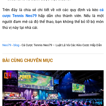
Trên đây là chia sẻ chi tiết về với các quy định và kèo
cá
cược Tennis Neo79
hấp dẫn cho thành viên. Nếu là một
người đam mê cá độ thể thao, bạn không thể bỏ lỡ bộ môn
thú vị này tại nhà cái.
Neo79
-
blog
-
Cá Cược Tennis Neo79 – Luật Lệ Và Các Kèo Cược Hấp Dẫn
BÀI CÙNG CHUYÊN MỤC