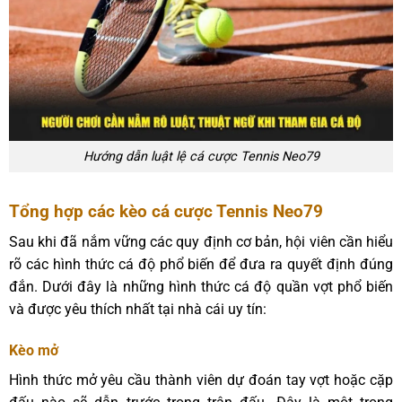
Hướng dẫn luật lệ cá cược Tennis Neo79
Tổng hợp các kèo cá cược Tennis Neo79
Sau khi đã nắm vững các quy định cơ bản, hội viên cần hiểu
rõ các hình thức cá độ phổ biến để đưa ra quyết định đúng
đắn. Dưới đây là những hình thức cá độ quần vợt phổ biến
và được yêu thích nhất tại nhà cái uy tín:
Kèo mở
Hình thức mở yêu cầu thành viên dự đoán tay vợt hoặc cặp