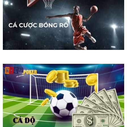
Cá Cược Bóng Rổ Neo79: Đa Dạng Kèo Cược, Thưởng Hấp Dẫn