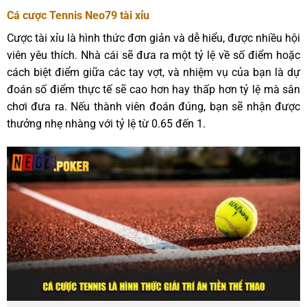
Cá cược Tennis Neo79 tài xỉu
Cược tài xỉu là hình thức đơn giản và dễ hiểu, được nhiều hội
viên yêu thích. Nhà cái sẽ đưa ra một tỷ lệ về số điểm hoặc
cách biệt điểm giữa các tay vợt, và nhiệm vụ của bạn là dự
đoán số điểm thực tế sẽ cao hơn hay thấp hơn tỷ lệ mà sân
chơi đưa ra. Nếu thành viên đoán đúng, bạn sẽ nhận được
thưởng nhẹ nhàng với tỷ lệ từ 0.65 đến 1.