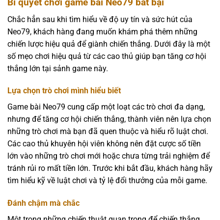
Bí quyết chơi game bài Neo79 bất bại
Chắc hẳn sau khi tìm hiểu về độ uy tín và sức hút của
Neo79, khách hàng đang muốn khám phá thêm những
chiến lược hiệu quả để giành chiến thắng. Dưới đây là một
số mẹo chơi hiệu quả từ các cao thủ giúp bạn tăng cơ hội
thắng lớn tại sảnh game này.
Lựa chọn trò chơi mình hiểu biết
Game bài Neo79 cung cấp một loạt các trò chơi đa dạng,
nhưng để tăng cơ hội chiến thắng, thành viên nên lựa chọn
những trò chơi mà bạn đã quen thuộc và hiểu rõ luật chơi.
Các cao thủ khuyên hội viên không nên đặt cược số tiền
lớn vào những trò chơi mới hoặc chưa từng trải nghiệm để
tránh rủi ro mất tiền lớn. Trước khi bắt đầu, khách hàng hãy
tìm hiểu kỹ về luật chơi và tỷ lệ đổi thưởng của mỗi game.
Đánh chậm mà chắc
Một trong những chiến thuật quan trọng để chiến thắng