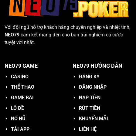
Với đội ngũ hỗ trợ khách hàng chuyên nghiệp và nhiệt tình,
NEO79
cam kết mang đến cho bạn trải nghiệm cá cược
tuyệt vời nhất.
NEO79 GAME
NEO79 HƯỚNG DẪN
CASINO
ĐĂNG KÝ
THỂ THAO
ĐĂNG NHẬP
GAME BÀI
NẠP TIỀN
LÔ ĐỀ
RÚT TIỀN
NỔ HŨ
KHUYẾN MÃI
TẢI APP
LIÊN HỆ