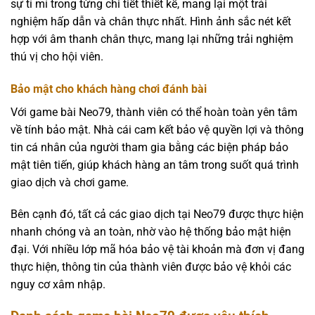
sự tỉ mỉ trong từng chi tiết thiết kế, mang lại một trải
nghiệm hấp dẫn và chân thực nhất. Hình ảnh sắc nét kết
hợp với âm thanh chân thực, mang lại những trải nghiệm
thú vị cho hội viên.
Bảo mật cho khách hàng chơi đánh bài
Với game bài Neo79, thành viên có thể hoàn toàn yên tâm
về tính bảo mật. Nhà cái cam kết bảo vệ quyền lợi và thông
tin cá nhân của người tham gia bằng các biện pháp bảo
mật tiên tiến, giúp khách hàng an tâm trong suốt quá trình
giao dịch và chơi game.
Bên cạnh đó, tất cả các giao dịch tại Neo79 được thực hiện
nhanh chóng và an toàn, nhờ vào hệ thống bảo mật hiện
đại. Với nhiều lớp mã hóa bảo vệ tài khoản mà đơn vị đang
thực hiện, thông tin của thành viên được bảo vệ khỏi các
nguy cơ xâm nhập.