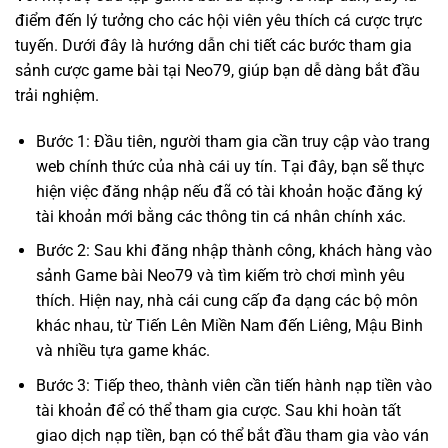
điểm đến lý tưởng cho các hội viên yêu thích cá cược trực
tuyến. Dưới đây là hướng dẫn chi tiết các bước tham gia
sảnh cược game bài tại Neo79, giúp bạn dễ dàng bắt đầu
trải nghiệm.
Bước 1: Đầu tiên, người tham gia cần truy cập vào trang
web chính thức của nhà cái uy tín. Tại đây, bạn sẽ thực
hiện việc đăng nhập nếu đã có tài khoản hoặc đăng ký
tài khoản mới bằng các thông tin cá nhân chính xác.
Bước 2: Sau khi đăng nhập thành công, khách hàng vào
sảnh Game bài Neo79 và tìm kiếm trò chơi mình yêu
thích. Hiện nay, nhà cái cung cấp đa dạng các bộ môn
khác nhau, từ Tiến Lên Miền Nam đến Liêng, Mậu Binh
và nhiều tựa game khác.
Bước 3: Tiếp theo, thành viên cần tiến hành nạp tiền vào
tài khoản để có thể tham gia cược. Sau khi hoàn tất
giao dịch nạp tiền, bạn có thể bắt đầu tham gia vào ván