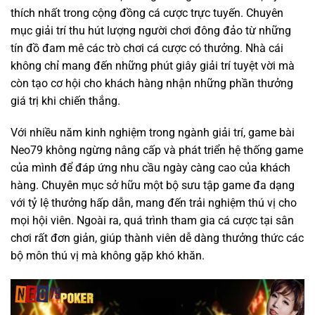
thích nhất trong cộng đồng cá cược trực tuyến. Chuyên
mục giải trí thu hút lượng người chơi đông đảo từ những
tín đồ đam mê các trò chơi cá cược có thưởng. Nhà cái
không chỉ mang đến những phút giây giải trí tuyệt vời mà
còn tạo cơ hội cho khách hàng nhận những phần thưởng
giá trị khi chiến thắng.
Với nhiều năm kinh nghiệm trong ngành giải trí, game bài
Neo79 không ngừng nâng cấp và phát triển hệ thống game
của mình để đáp ứng nhu cầu ngày càng cao của khách
hàng. Chuyên mục sở hữu một bộ sưu tập game đa dạng
với tỷ lệ thưởng hấp dẫn, mang đến trải nghiệm thú vị cho
mọi hội viên. Ngoài ra, quá trình tham gia cá cược tại sân
chơi rất đơn giản, giúp thành viên dễ dàng thưởng thức các
bộ môn thú vị mà không gặp khó khăn.