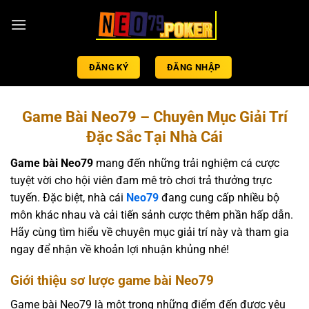
ĐĂNG KÝ
ĐĂNG NHẬP
Game Bài Neo79 – Chuyên Mục Giải Trí
Đặc Sắc Tại Nhà Cái
Game bài Neo79
mang đến những trải nghiệm cá cược
tuyệt vời cho hội viên đam mê trò chơi trả thưởng trực
tuyến. Đặc biệt, nhà cái
Neo79
đang cung cấp nhiều bộ
môn khác nhau và cải tiến sảnh cược thêm phần hấp dẫn.
Hãy cùng tìm hiểu về chuyên mục giải trí này và tham gia
ngay để nhận về khoản lợi nhuận khủng nhé!
Giới thiệu sơ lược game bài Neo79
Game bài Neo79 là một trong những điểm đến được yêu