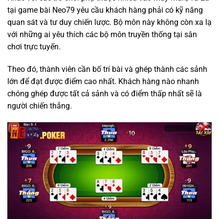
tại game bài Neo79 yêu cầu khách hàng phải có kỹ năng
quan sát và tư duy chiến lược. Bộ môn này không còn xa lạ
với những ai yêu thích các bộ môn truyền thống tại sân
chơi trực tuyến.
Theo đó, thành viên cần bố trí bài và ghép thành các sảnh
lớn để đạt được điểm cao nhất. Khách hàng nào nhanh
chóng ghép được tất cả sảnh và có điểm thấp nhất sẽ là
người chiến thắng.