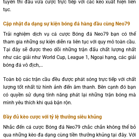
tuyển thi đấu vừa cược trực tiếp với các kèo xuất hiện liên
tục.
Cập nhật đa dạng sự kiện bóng đá hàng đầu cùng Neo79
Trải nghiệm dịch vụ cá cược Bóng đá Neo79 bạn có thể
tham gia những sự kiện diễn ra liên tục với quy mô toàn cầu.
Tại đây sẽ được theo dõi những trận đấu chất lượng nhất
như các giải như World Cup, League 1, Ngoại hạng, các giải
bóng đá vô địch,…
Toàn bộ các trận cầu đều được phát sóng trực tiếp với chất
lượng tốt nhất từ hình ảnh đến âm thanh. Bên cạnh đó bạn
có quyền sử dụng tính năng phát lại những trận bóng mà
mình yêu thích khi quá bận rộn.
Đầy đủ kèo cược với tỷ lệ thưởng siêu khủng
Nhắc đến cá cược Bóng đá Neo79 chắc chắn không thể bỏ
qua những kèo đa dạng cùng tiền thưởng khủng tại đây. Với