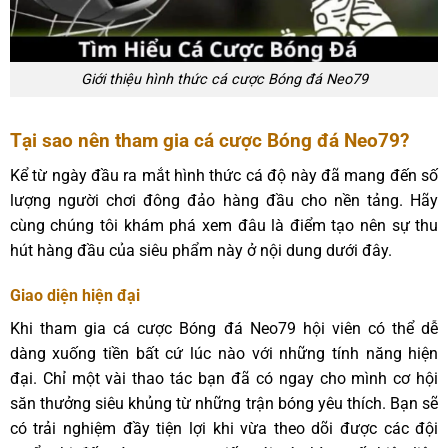
Giới thiệu hình thức cá cược Bóng đá Neo79
Tại sao nên tham gia cá cược Bóng đá Neo79?
Kể từ ngày đầu ra mắt hình thức cá độ này đã mang đến số
lượng người chơi đông đảo hàng đầu cho nền tảng. Hãy
cùng chúng tôi khám phá xem đâu là điểm tạo nên sự thu
hút hàng đầu của siêu phẩm này ở nội dung dưới đây.
Giao diện hiện đại
Khi tham gia cá cược Bóng đá Neo79 hội viên có thể dễ
dàng xuống tiền bất cứ lúc nào với những tính năng hiện
đại. Chỉ một vài thao tác bạn đã có ngay cho mình cơ hội
săn thưởng siêu khủng từ những trận bóng yêu thích. Bạn sẽ
có trải nghiệm đầy tiện lợi khi vừa theo dõi được các đội