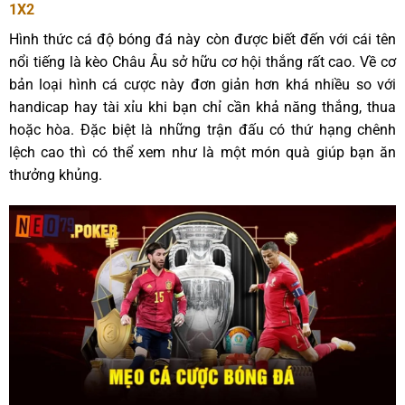
1X2
Hình thức cá độ bóng đá này còn được biết đến với cái tên
nổi tiếng là kèo Châu Âu sở hữu cơ hội thắng rất cao. Về cơ
bản loại hình cá cược này đơn giản hơn khá nhiều so với
handicap hay tài xỉu khi bạn chỉ cần khả năng thắng, thua
hoặc hòa. Đặc biệt là những trận đấu có thứ hạng chênh
lệch cao thì có thể xem như là một món quà giúp bạn ăn
thưởng khủng.