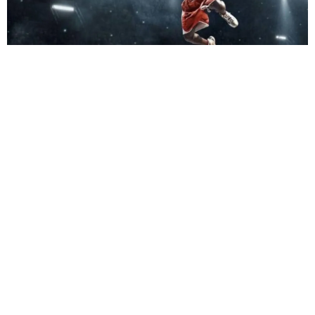
Cá Cược Bóng Rổ Neo79: Đa Dạng Kèo Cược, Thưởng Hấp Dẫn
Bao Lô Đầu Đuôi Neo79 Là Gì? Hướng Dẫn Tân Thủ Soi Cầu