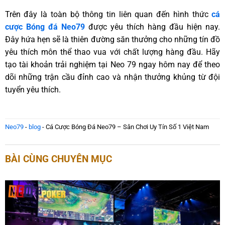
Trên đây là toàn bộ thông tin liên quan đến hình thức
cá
cược Bóng đá Neo79
được yêu thích hàng đầu hiện nay.
Đây hứa hẹn sẽ là thiên đường săn thưởng cho những tín đồ
yêu thích môn thể thao vua với chất lượng hàng đầu. Hãy
tạo tài khoản trải nghiệm tại Neo 79 ngay hôm nay để theo
dõi những trận cầu đỉnh cao và nhận thưởng khủng từ đội
tuyển yêu thích.
Neo79
-
blog
-
Cá Cược Bóng Đá Neo79 – Sân Chơi Uy Tín Số 1 Việt Nam
BÀI CÙNG CHUYÊN MỤC