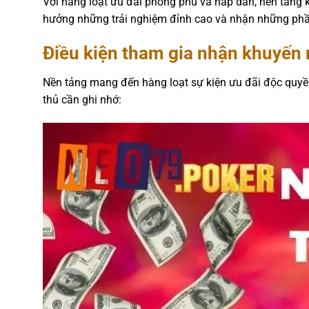
Với hàng loạt ưu đãi phong phú và hấp dẫn, nền tảng k
hưởng những trải nghiệm đỉnh cao và nhận những phầ
Điều kiện tham gia nhận khuyến
Nền tảng mang đến hàng loạt sự kiện ưu đãi độc quyền,
thủ cần ghi nhớ: