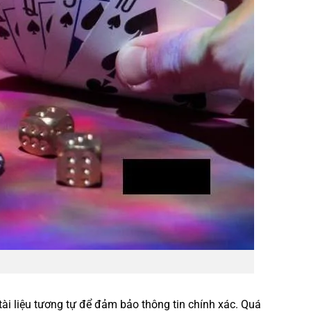
ài liệu tương tự để đảm bảo thông tin chính xác. Quá