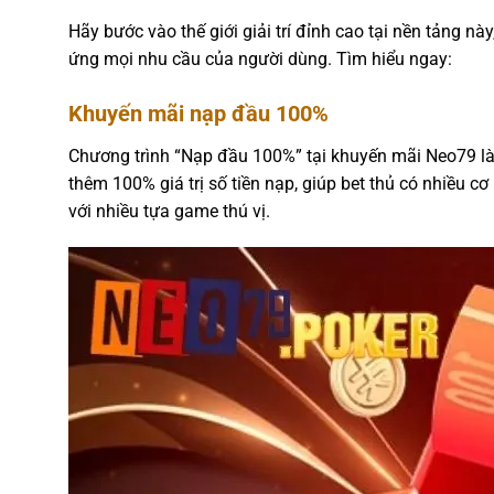
Hãy bước vào thế giới giải trí đỉnh cao tại nền tảng n
ứng mọi nhu cầu của người dùng. Tìm hiểu ngay:
Khuyến mãi nạp đầu 100%
Chương trình “Nạp đầu 100%” tại khuyến mãi Neo79 là 
thêm 100% giá trị số tiền nạp, giúp bet thủ có nhiều 
với nhiều tựa game thú vị.