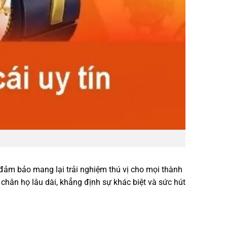
, đảm bảo mang lại trải nghiệm thú vị cho mọi thành
chân họ lâu dài, khẳng định sự khác biệt và sức hút