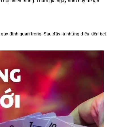
 cơ hội chiến thắng. Tham gia ngay hôm nay để tận
 quy định quan trọng. Sau đây là những điều kiện bet