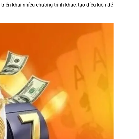
riển khai nhiều chương trình khác, tạo điều kiện để